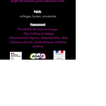
projet de plusieurs jours à plusieurs mois.
Public
:
collèges, lycées, universités​​​​​
Financement:
Possibilité de prise en charge:
- Pass Culture et Adage
- Financements régions, départements, villes
- Centres culturels, médiathèques, théâtres,
cinémas
Tarifs sur demande
Devis personnalisé en fonction du nombre de
séances
DEMANDER UN DEVIS
colorinsidefilms@gmail.com |