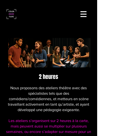
ATELIER THÉÂTRE
ATELIER THÉÂTRE
2 heures
Nous proposons des ateliers théâtre avec des
spécialistes tels que des
comédiens/comédiennes, et metteurs en scène
travaillant activement en tant qu’artiste, et ayant
développé une pédagogie exigeante.
Les ateliers s’organisent sur 2 heures à la carte,
mais peuvent aussi se multiplier sur plusieurs
semaines, ou encore s’adapter sur mesure pour un